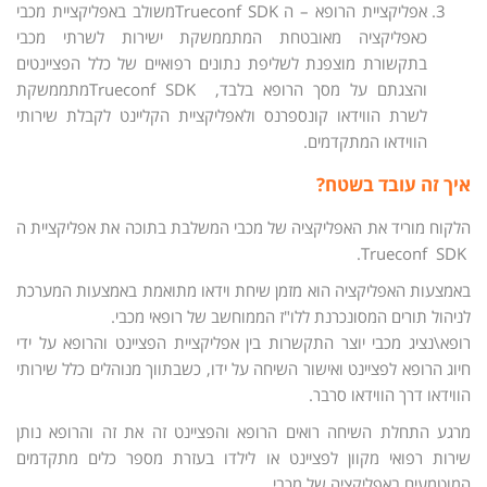
אפליקציית הרופא – ה Trueconf SDKמשולב באפליקציית מכבי
כאפליקציה מאובטחת המתממשקת ישירות לשרתי מכבי
בתקשורת מוצפנת לשליפת נתונים רפואיים של כלל הפציינטים
והצגתם על מסך הרופא בלבד, Trueconf SDKמתממשקת
לשרת הווידאו קונספרנס ולאפליקציית הקליינט לקבלת שירותי
הווידאו המתקדמים.
איך זה עובד בשטח?
הלקוח מוריד את האפליקציה של מכבי המשלבת בתוכה את אפליקציית ה
Trueconf SDK.
באמצעות האפליקציה הוא מזמן שיחת וידאו מתואמת באמצעות המערכת
לניהול תורים המסונכרנת ללו"ז הממוחשב של רופאי מכבי.
רופא\נציג מכבי יוצר התקשרות בין אפליקציית הפציינט והרופא על ידי
חיוג הרופא לפציינט ואישור השיחה על ידו, כשבתווך מנוהלים כלל שירותי
הווידאו דרך הווידאו סרבר.
מרגע התחלת השיחה רואים הרופא והפציינט זה את זה והרופא נותן
שירות רפואי מקוון לפציינט או לילדו בעזרת מספר כלים מתקדמים
המוטמעים באפליקציה של מכבי.