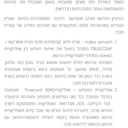
כאמור השירות הינו מוצפן ומאובטח באופן שמבטיח את פרטיות
המשתמשים ועומד בסטדנרטים הנדרשים.
הפתרון החדשני מורכב משלושה רכיבים המסונכרנים ביניהם אונליין
ועובדים באינטגרציה מלאה ומתקשרים עם מערכות המידע של קופ"ח
מכבי:
הvideo server – שרת וידאו קונספרנס מרכזי מבית אימג'קום ו-
TRUECONF המנהל בפועל את שיחות הווידאו בין אפליקציית
הclient הסלולרי לאפליקציית הרופא.
הפציינט והרופא יכולים לעשות שימוש בציוד מגוון כמו: טלפון,
סלולר, IPAD ומחשב. כל משתמש ורופא נרשמים אוטומטית
בשרת בכל ניסיון של שיחה ביניהם. נתוני השיחה נרשמים בשרת
ומעברים למערכות מכבי.
אפליקציית הפציינט – אפליקצייתTrueconf SDK מוטמעת
בסלולר ותומכת בכל סוגי הטלפונים החכמים ומערכות ההפעלה
בצד הקליינט– IOS, ואנדרואיד. האפליקציה מתממשקת לשרת
הווידאו סרבר, למערכת לניהול תורים של מכבי קידס ולאפליקציית
הרופא ומאפשרת הגשת בקשה לשיחת וידאו\אודיו\צ'אט עם
הרופא בהתאם לדרישות מכבי .