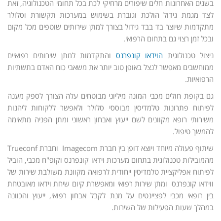
בשנים האחרונות חלים שיפורים מרחיקי לכת בכל תחומי הטכנולוגיה, זאת
לצד מגמת גידול הולכת וגוברת בשימוש במערכות תקשורת וסלולר
מתקדמות שיוצר בד בבד גידול בצורך למתן שירותים שוטפים מכל מקום
ובכל זמן רצוי גם בתחום הרפואי.
ניצול טכנולוגית
הוידאו קונפרנס
והתקדמות למתן שירותים רפואיים
ממוחשבים מאפשר לנצל באופן טוב יותר את משאבי כוח האדם בתשתיות
הרפואיות.
גם בקופת חולים מכבי המונה מיליוני מבוטחים עלה הצורך לספק מענה
לפיתוח פתרונות טלמדיסין מבוססי סלולר ולאפשר ללקוחות ליהנות
משירותי רופא מקוונים לשם ייעוץ ואבחון ראשוני ומתן הפניה מתאימה
להמשך טיפול.
שיתוף פעולה מיוחד ויוצא דופן בין חברת Imagecom וחברת Trueconf
מהמובילות טכנולוגית בתחום מערכות וידאו קונפרנס וקופ"ח מכבי, הוביל
לפיתוח אפליקציית טלמדיסין ייחודית לרפואה מקוונת משולבת שירות של
ווידאו קונפרנס ומתן שירות רפואי ומאפשרת קיום שיחת וידאו מאובטחת
בין רופאי מכבי לפציינטים על מנת לקבל אבחון רפואי, ייעוץ והכוונה
במהלך שעות הפעילות של השירות.