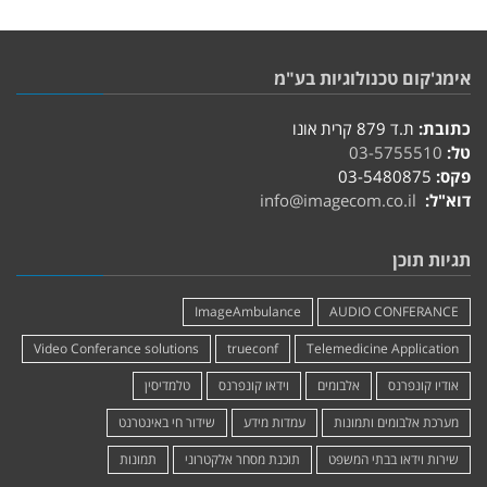
אימג'קום טכנולוגיות בע"מ
כתובת:
ת.ד 879 קרית אונו
טל:
03-5755510
פקס:
03-5480875
דוא"ל:
info@imagecom.co.il
תגיות תוכן
ImageAmbulance
AUDIO CONFERANCE
Video Conferance solutions
trueconf
Telemedicine Application
אודיו קונפרנס
אלבומים
וידאו קונפרנס
טלמדיסין
מערכת אלבומים ותמונות
עמדות מידע
שידור חי באינטרנט
שירות וידאו בבתי המשפט
תוכנת מסחר אלקטרוני
תמונות