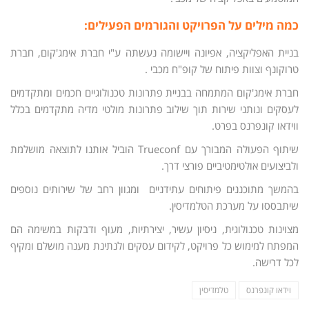
כמה מילים על הפרויקט והגורמים הפעילים:
בניית האפליקציה, אפיונה ויישומה נעשתה ע"י חברת אימג'קום, חברת
טרוקונף וצוות פיתוח של קופ"ח מכבי .
חברת אימג'קום המתמחה בבניית פתרונות טכנולוגיים חכמים ומתקדמים
לעסקים ונותני שירות תוך שילוב פתרונות מולטי מדיה מתקדמים בכלל
ווידאו קונפרנס בפרט.
שיתוף הפעולה המבורך עם Trueconf הוביל אותנו לתוצאה מושלמת
ולביצועים אולטימטיביים פורצי דרך.
בהמשך מתוכננים פיתוחים עתידניים ומגוון רחב של שירותים נוספים
שיתבססו על מערכת הטלמדיסין.
מצוינות טכנולוגית, ניסיון עשיר, יצירתיות, מעוף ודבקות במשימה הם
המפתח למימוש כל פרויקט, לקידום עסקים ולנתינת מענה מושלם ומקיף
לכל דרישה.
וידאו קונפרנס
טלמדיסין