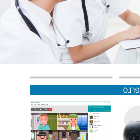
נפרנס